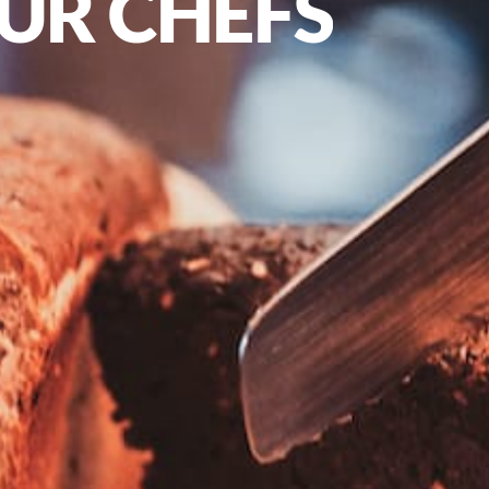
UR
CHEFS