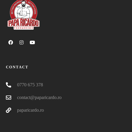
CONTACT
0770 675 378
contact@paparicardo.ro
paparicardo.ro