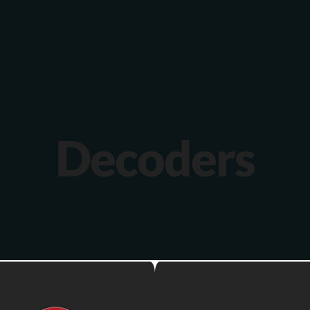
Verona 4, Tomis Plus, Constanta
0770 675 378
Decoders